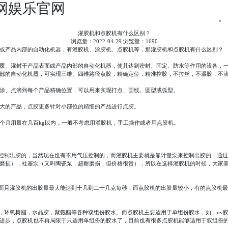
网娱乐官网
×
灌胶机和点胶机有什么区别？
浏览量：2022-04-29 浏览量：1690
或产品内部的自动化机器，有灌胶机、涂胶机、点胶机等，那灌胶机和点胶机有什么区别？
涂覆、灌封于产品表面或产品内部的自动化机器，使其达到密封、固定、防水等作用的设备，
部的自动化机器，可实现三维、四维路径点胶，精确定位，精准控胶，不拉丝，不漏胶，不
涂、点滴到每个产品精确位置，可以用来实现打点、画线、圆型或弧型。
大的产品，点胶更多针对小部位的精细的产品进行点胶。
个月用量在几百kg以内，一般不考虑用灌胶机，手工操作或者用点胶机。
来控制出胶的，当然现在也有不用气压控制的，而灌胶机主要就是靠计量泵来控制出胶的，通
磨损），柱塞泵（又叫陶瓷泵，超耐磨损，但价格很贵），所以在选择灌胶机的时候，大家
而且灌胶机的出胶量最大能达到十几到二十几克每秒，而点胶机的出胶量较小，有的点胶机最小的
，环氧树脂，水晶胶，聚氨酯等各种双组份胶水。而点胶机主要适用于单组份胶水，如：uv胶、e
进步，点胶机也不再局限于只适用单组份的胶水了，目前也有很多点胶机能够适用于双组份