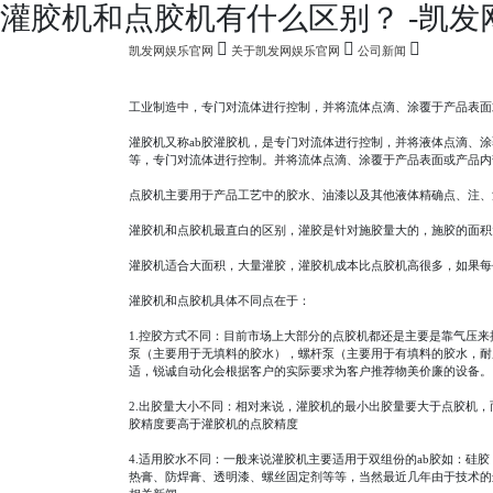
灌胶机和点胶机有什么区别？ -凯发
凯发网娱乐官网
关于凯发网娱乐官网
公司新闻
工业制造中，专门对流体进行控制，并将流体点滴、涂覆于产品表面
灌胶机又称ab胶灌胶机，是专门对流体进行控制，并将液体点滴、
等，专门对流体进行控制。并将流体点滴、涂覆于产品表面或产品内
点胶机主要用于产品工艺中的胶水、油漆以及其他液体精确点、注、
灌胶机和点胶机最直白的区别，灌胶是针对施胶量大的，施胶的面积
灌胶机适合大面积，大量灌胶，灌胶机成本比点胶机高很多，如果每
灌胶机和点胶机具体不同点在于：
1.控胶方式不同：目前市场上大部分的点胶机都还是主要是靠气压
泵（主要用于无填料的胶水），螺杆泵（主要用于有填料的胶水，耐
适，锐诚自动化会根据客户的实际要求为客户推荐物美价廉的设备。
2.出胶量大小不同：相对来说，灌胶机的最小出胶量要大于点胶机，
胶精度要高于灌胶机的点胶精度
4.适用胶水不同：一般来说灌胶机主要适用于双组份的ab胶如：硅胶
热膏、防焊膏、透明漆、螺丝固定剂等等，当然最近几年由于技术的