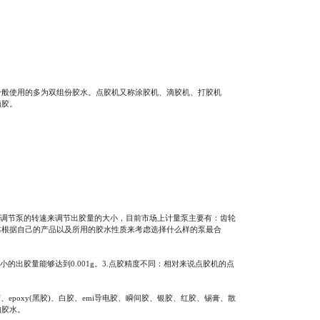
一般使用的多为双组份胶水。点胶机又称涂胶机、滴胶机、打胶机
滴胶。
过调节泵的转速来调节出胶量的大小，目前市场上计量泵主要有：齿轮
靠根据自己的产品以及所用的胶水性质来考虑选择什么样的泵最合
出胶量能够达到0.001g。3.点胶精度不同：相对来说点胶机的点
poxy(黑胶)、白胶、emi导电胶、瞬间胶、银胶、红胶、锡膏、散
的胶水。