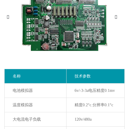
名称
技术参数
电池模拟器
6v/-3-3a电压精度0.1mv
温度模拟器
精度0.2°c.分辨率0.1°c
大电流电子负载
120v/480a