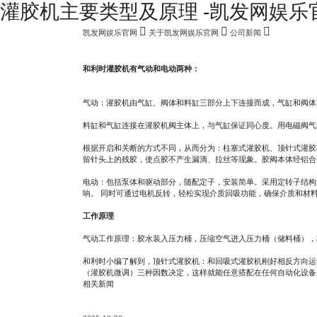
灌胶机主要类型及原理 -凯发网娱乐
凯发网娱乐官网
关于凯发网娱乐官网
公司新闻
和利时灌胶机有气动和电动两种：
气动：灌胶机由气缸、阀体和料缸三部分上下连接而成，气缸和阀体
料缸和气缸连接在灌胶机阀主体上，与气缸保证同心度。用电磁阀气
根据开启和关断的方式不同，从而分为：柱塞式灌胶机、顶针式灌胶
留针头上的残胶，使点胶不产生漏滴、拉丝等现象。胶阀本体经铝合
电动：包括泵体和驱动部分，随配定子，安装简单。采用定转子结构
响。 同时可通过电机反转，轻松实现介质回吸功能，确保介质和材料
工作原理
气动工作原理：胶水装入压力桶，压缩空气进入压力桶（储料桶），
和利时小编了解到，顶针式灌胶机：和回吸式灌胶机刚好相反方向运
（灌胶机微调）三种因数决定，这样就能任意搭配在任何自动化设备
相关新闻