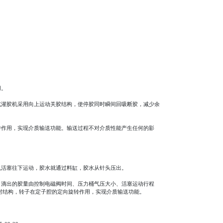
用。
式灌胶机采用向上运动关胶结构，使停胶同时瞬间回吸断胶，减少余
转作用，实现介质输送功能。输送过程不对介质性能产生任何的影
机活塞往下运动，胶水就通过料缸，胶水从针头压出。
。滴出的胶量由控制电磁阀时间、压力桶气压大小、活塞运动行程
封结构，转子在定子腔的定向旋转作用，实现介质输送功能。