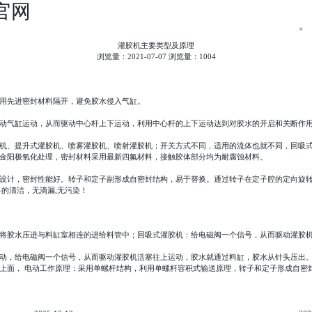
官网
×
灌胶机主要类型及原理
浏览量：2021-07-07 浏览量：1004
用先进密封材料隔开，避免胶水侵入气缸。
动气缸运动，从而驱动中心杆上下运动，利用中心杆的上下运动达到对胶水的开启和关断作
机、提升式灌胶机、喷雾灌胶机、喷射灌胶机；开关方式不同，适用的流体也就不同，回吸
金阳极氧化处理，密封材料采用最新四氟材料，接触胶体部分均为耐腐蚀材料。
设计，密封性能好。转子和定子副形成自密封结构，易于替换。通过转子在定子腔的定向旋
的清洁，无滴漏,无污染！
将胶水压进与料缸室相连的进给料管中；回吸式灌胶机：给电磁阀一个信号，从而驱动灌胶
动，给电磁阀一个信号，从而驱动灌胶机活塞往上运动，胶水就通过料缸，胶水从针头压出
上面， 电动工作原理：采用单螺杆结构，利用单螺杆容积式输送原理，转子和定子形成自密