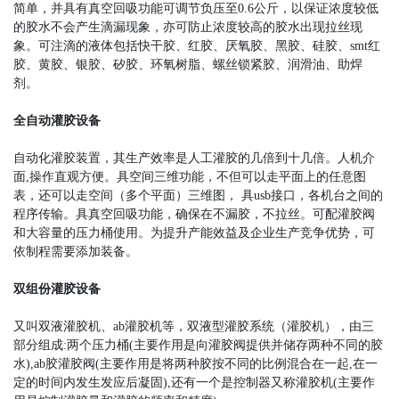
简单，并具有真空回吸功能可调节负压至0.6公斤，以保证浓度较低
的胶水不会产生滴漏现象，亦可防止浓度较高的胶水出现拉丝现
象。可注滴的液体包括快干胶、红胶、厌氧胶、黑胶、硅胶、smt红
胶、黄胶、银胶、矽胶、环氧树脂、螺丝锁紧胶、润滑油、助焊
剂。
全自动灌胶设备
自动化灌胶装置，其生产效率是人工灌胶的几倍到十几倍。人机介
面,操作直观方便。具空间三维功能，不但可以走平面上的任意图
表，还可以走空间（多个平面）三维图， 具usb接口，各机台之间的
程序传输。具真空回吸功能，确保在不漏胶，不拉丝。可配灌胶阀
和大容量的压力桶使用。为提升产能效益及企业生产竞争优势，可
依制程需要添加装备。
双组份灌胶设备
又叫双液灌胶机、ab灌胶机等，双液型灌胶系统（灌胶机），由三
部分组成:两个压力桶(主要作用是向灌胶阀提供并储存两种不同的胶
水),ab胶灌胶阀(主要作用是将两种胶按不同的比例混合在一起,在一
定的时间内发生发应后凝固),还有一个是控制器又称灌胶机(主要作