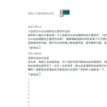
搜索
2021-09-14
小型真空ab自动灌胶机主要部件说明
和利时小编为大家说明一下小型真空ab自动灌胶机的主要部件。小型
空ab自动灌胶机主要部件说明1、储胶桶根据胶水特性和客户工艺要
选择相应的功能。我们可以在料桶上配备搅拌器、真空吸料功能、真
脱泡功能，桶身加热、高/低液位传感器、桶底配备截止球阀等辅助
了解更多
置。1.1采用不锈钢板材真空压力桶，可承受胶桶真空负压；1.2胶桶
2021-08-04
动搅拌器，搅拌使防止胶水分层，桶加热使胶桶胶水的温度更均匀；1
胶桶带有的
灌胶机该如何发展
近年来，我国工业发展迅猛，为了适应市场不断变化的发展需求，灌
机的发展也是经历了一次又一次的变革，那么未来灌胶机的发展方向
哪里？灌胶机的发展如何才能适应行业需求？和利时小编来讲一下。
先灌胶机行业要做好技术的创新。技术的创新是灌胶机行业发展进步
了解更多
源泉，没有技术的不断开拓，产品的不断升级，灌胶机的性能就没有
«
拓展的保证。新的技术可以为灌胶机开拓新的性能，也可以为灌胶机
1
来可靠的竞争力。在未来几年里
2
3
4
5
6
7