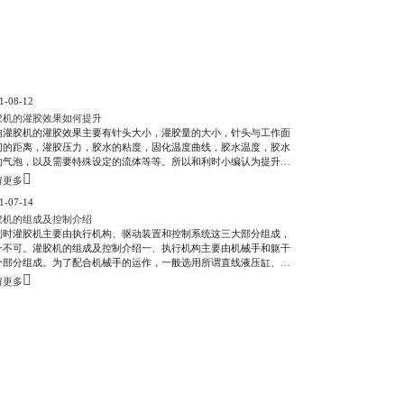
1-08-12
胶机的灌胶效果如何提升
响灌胶机的灌胶效果主要有针头大小，灌胶量的大小，针头与工作面
间的距离，灌胶压力，胶水的粘度，固化温度曲线，胶水温度，胶水
的气泡，以及需要特殊设定的流体等等。所以和利时小编认为提升效
应该从这些地方入手。 灌胶机的灌胶效果如何提升 一：对于不同胶
解更多
的针头选择 瞬间胶：对水性瞬间胶使用安全式活塞及内衬金属针头；
1-07-14
浓稠性瞬间胶，则需要使用锥形斜式针头，若需挠性则搭配pp针头；
v胶：使用琥
胶机的组成及控制介绍
利时灌胶机主要由执行机构、驱动装置和控制系统这三大部分组成，
一不可。灌胶机的组成及控制介绍一、执行机构主要由机械手和躯干
个部分组成。为了配合机械手的运作，一般选用所谓直线液压缸、摆
液压缸、电液脉冲马达、伺服液压马达、交流伺服电动机、直流伺服
解更多
动机以及步进电动机等执行机构。躯干是灌胶机的主体部分，包括安
手臂、动力源、各种执行机构的支架等都属于躯干范畴。二