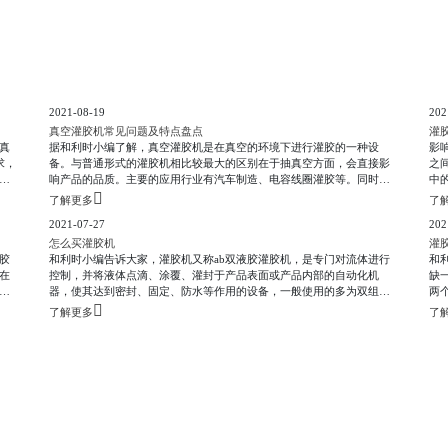
2021-08-19
202
真空灌胶机常见问题及特点盘点
灌
真
据和利时小编了解，真空灌胶机是在真空的环境下进行灌胶的一种设
影
求，
备。与普通形式的灌胶机相比较最大的区别在于抽真空方面，会直接影
之
空
响产品的品质。主要的应用行业有汽车制造、电容线圈灌胶等。同时设
中
装
备具有良好的可循环工作能力，提高了生产效率。真空灌胶机就是在普
果也
了解更多
了
带电
通灌胶机的基础上，在管道泵体那里把空气抽光了防止起泡，如果全自
水
2021-07-27
202
.3
动真空灌胶机打出来的树脂还有气泡，可能是由于下面的原因：1、灌胶
对
机配的真空泵不好用，抽不掉气
怎么买灌胶机
u
灌
胶
和利时小编告诉大家，灌胶机又称ab双液胶灌胶机，是专门对流体进行
和
在
控制，并将液体点滴、涂覆、灌封于产品表面或产品内部的自动化机
缺
首
器，使其达到密封、固定、防水等作用的设备，一般使用的多为双组份
两
的
胶水。主要用于产品工艺中的胶水、油以及其他液体的粘接、灌注、涂
动
了解更多
了
了
层、密封、填充，自动化灌胶机能够实现点、线、弧、圆等不规则图形
电
带
的灌胶。在购买灌胶机之前，首先需要弄清两件事情：1、使用的胶水基
装
本特性a) 是什么胶水，单