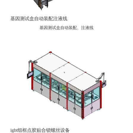
基因测试盒自动装配注液线
基因测试盒自动装配、注液线
igbt组框点胶贴合锁螺丝设备