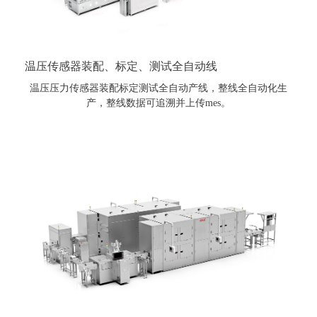
温压传感器装配、标定、测试全自动线
温压压力传感器装配标定测试全自动产线，整线全自动化生
产，整线数据可追溯并上传mes。