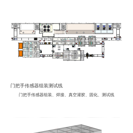
门把手传感器组装测试线
门把手传感器组装、焊接、真空灌胶、固化、测试线