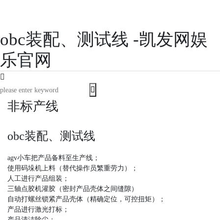
obc装配、测试线 -凯发网娱
乐官网
非标产线
obc装配、测试线
agv小车把产品备料至生产线；
使用码垛机上料（替代操作员繁重劳力）；
人工进行产品组装；
三轴点胶机灌胶（密封产品壳体之间缝隙）
自动打螺丝锁紧产品壳体（精确定位，可控扭矩）；
产品进行激光打标；
产品清洁除尘；