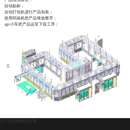
自动贴标；
自动打包机进行产品包装；
使用码垛机把产品堆放整齐；
agv小车把产品运至下段工序；
关于凯发网娱乐官网