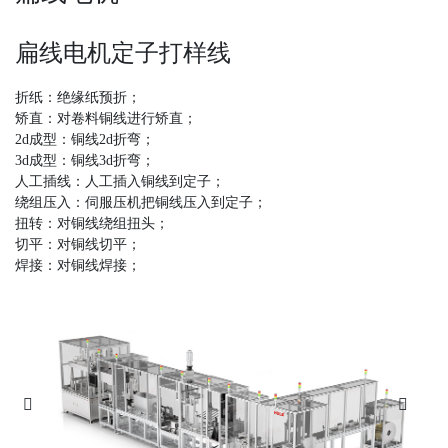
扁线电机定子打样线
折纸：绝缘纸预折；
矫直：对卷料铜线进行矫直；
2d成型：铜线2d折弯；
3d成型：铜线3d折弯；
人工插线：人工插入铜线到定子；
绕组压入：伺服压机把铜线压入到定子；
扭转：对铜线绕组扭头；
切平：对铜线切平；
焊接：对铜线焊接；