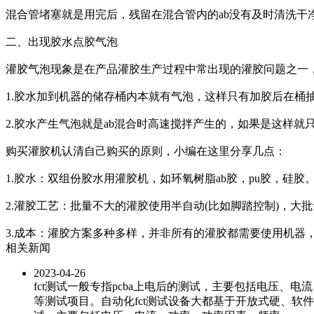
混合管堵塞就是用完后，残留在混合管内的ab没有及时清洗干
二、出现胶水点胶气泡
灌胶气泡现象是在产品灌胶生产过程中常出现的灌胶问题之一
1.胶水加到机器的储存桶内本就有气泡，这样只有加胶后在桶
2.胶水产生气泡就是ab混合时高速搅拌产生的，如果是这样
购买灌胶机认清自己购买的原则，小编在这里分享几点：
1.胶水：双组份胶水用灌胶机，如环氧树脂ab胶，pu胶，硅
2.灌胶工艺：批量不大的灌胶使用半自动(比如脚踏控制)，
3.成本：灌胶方案多种多样，并非所有的灌胶都需要使用机器
相关新闻
2023-04-26
fct测试一般专指pcba上电后的测试，主要包括电压、电
等测试项目。自动化fct测试设备大都基于开放式硬、软件