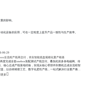
质量的影响。
自动化设备的应用，可在一定程度上提升产品一致性与生产效率。
6-06-29
nebox全流程产线再交付，夯实智能底盘规模化量产根基
ls再度完成全套onebox装配测试产线交付。叠加此前多条电磁阀、传
器、核心总成产线落地经验，实现从核心零部件到整机总成全流程智
覆盖，以自研精密工艺、数字化柔性产线，一站式解决行业量产痛
，打通线控制动批量生产全闭环。
解更多