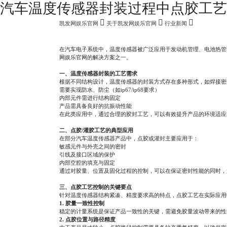
汽车温度传感器封装过程中点胶工艺
凯发网娱乐官网
关于凯发网娱乐官网
行业新闻
在汽车电子系统中，温度传感器被广泛应用于发动机管理、电池热管
网娱乐官网的解决方案之一。
一、温度传感器封装的工艺需求
根据不同结构设计，温度传感器的封装方式存在多种形式，如焊接密
需要实现防水、防尘（如
ip67/ip68
要求）
内部元件需进行结构固定
产品需具备良好的抗振动性能
在此类应用中，通过合理的胶封工艺，可以有效提升产品的环境适应
二、点胶
/
灌胶工艺的典型应用
在部分汽车温度传感器产品中，点胶或灌封主要应用于：
敏感元件与外壳之间的密封
引线及接口区域的保护
内部空腔的填充与固定
通过对胶量、位置及固化过程的控制，可以在保证密封性能的同时，
三、点胶工艺控制的关键要点
针对温度传感器结构紧凑、精度要求高的特点，点胶工艺在实际应用
1.
胶量一致性控制
稳定的计量系统是保证产品一致性的关键，需避免胶量波动带来的性
2.
点胶位置与路径精度