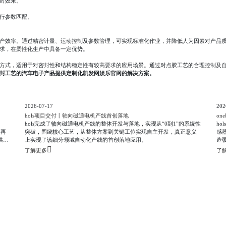
封效果。
行参数匹配。
产效率。通过精密计量、运动控制及参数管理，可实现标准化作业，并降低人为因素对产品
求，在柔性化生产中具备一定优势。
方式，适用于对密封性和结构稳定性有较高要求的应用场景。通过对点胶工艺的合理控制及
封工艺的汽车电子产品提供定制化凯发网娱乐官网的解决方案。
2026-07-17
202
hols项目交付丨轴向磁通电机产线首创落地
o
hols完成了轴向磁通电机产线的整体开发与落地，实现从“0到1”的系统性
ho
突破，围绕核心工艺，从整体方案到关键工位实现自主开发，真正意义
感
供应
上实现了该细分领域自动化产线的首创落地应用。
造
行的
点
了解更多
了
能底