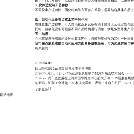
由于产品尺寸较小，点胶路径控制需要具备较高重复精度，以确保密
3.
胶体适配与工艺参数
不同胶水在流动性、固化时间等方面存在差异，需要结合具体产品进
四、自动化设备在点胶工艺中的作用
在批量生产过程中，引入自动化点胶设备有助于提升工艺稳定性与生
同时，自动化设备可根据不同产品结构进行调整，满足多型号生产需
五、结语
在汽车温度传感器的多种封装工艺中，点胶与灌封作为其中一种重要
我司在点胶及灌胶自动化应用方面具备成熟经验，可为涉及封装与密
相关新闻
2026-06-04
hols亮相2026atc底盘展并发表主题演讲
2026年6月3日-5日，作为亚洲极具影响力的汽车底盘技术盛会 ——
2026 atc 汽车底盘展在上海新国际博览中心盛大开幕！ 本届展会规模再
创新高，汇聚了全球超 500 家顶尖展商，吸引了来自主机厂、tier 1 
商等逾 20,000 名专业观众齐聚现场。展会创新采用“展览与会议”并
了解更多
双驱动模式，同期 7 场技术峰会全方位聚焦制动、悬架、转向、智
网站地图
盘等前沿领域，深度贯穿从技术研发到量产验证的全流程。