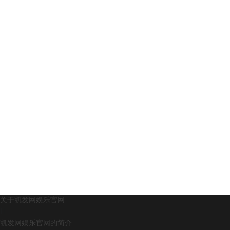
高线圈的绝缘性能和耐电压能力的工艺过程，为什么要对电机
进行滴漆涂覆呢？和利时扁线电机滴漆涂覆设备的特点有哪
些？
2024-04-20
此产线以于2024年4月20日，正式发货启航。
2024-03-23
慕尼黑上海电子生产设备展（productronica china）是中国电子
制造行业的重要展会之一，由德国慕尼黑展览公司主办，每年
在中国上海举行。展会汇集国内外知名设备厂商，展品范围覆
盖电子制造全产业链，对于推动技术创新、产业升级和市场开
拓具有重要作用。作为亚洲电子制造行业的前沿展会，慕尼黑
上海电子生产设备展不仅是电子制造设备和技术的展示平台，
关于凯发网娱乐官网
也是行业交流、采购洽谈和市场趋势洞察的重要渠道。
凯发网娱乐官网的简介