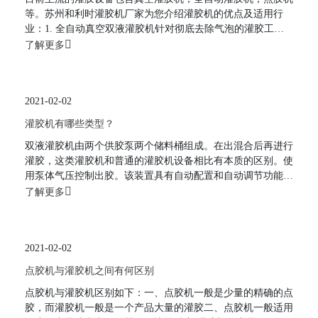
等。苏州和利时灌胶机厂家为您介绍灌胶机的优点及适用行
业：1. 全自动真空双液灌胶机针对彻底去除气泡的灌胶工艺
而设计，将产品置于真空环境下灌胶，是达到无气泡灌胶的必
了解更多
要条件。2. 真空腔体设计为一个独立、完整的单元，与“材料
预处理及输送单元”搭配上，显示出配置的柔性及灵活，实现
与流水线柔性配置方面显得尤为重要。3. 使用钢化玻璃和亚
2021-02-02
力克板合成视窗，
灌胶机有哪些类型？
双液灌胶机由两个供胶泵两个储料桶组成。在出混合后再进行
灌胶，这类灌胶机和普通的灌胶机设备相比有本质的区别。使
用泵体气压控制出胶。该装置具有自动配置和自动调节功能，
双灌胶机是为处理双组份胶水、定量点胶多组分流体自动混合
了解更多
和ab胶水而研发的灌胶机。这类灌胶机还有静态混合阀，是具
有大吐出量的双液灌胶机在灌胶机这个研究中，真空灌胶机的
特征是:定位精度、精度高，误差小，等3个特征，这三个特征
2021-02-02
是真空
点胶机与灌胶机之间有何区别
点胶机与灌胶机区别如下：一、点胶机一般是少量的精确的点
胶，而灌胶机一般是一个产品大量的灌胶二、点胶机一般适用