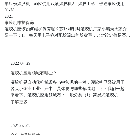
单组份灌胶机，ab胶使用双液灌胶机2、灌胶工艺：普通灌胶使用半
自动灌胶机（比如脚踏控制），精确定位划线则选用台式、三轴、
01-28
画圆等带自动化功能灌胶机。点胶机的自动化功能其实属于附属功
2021
能灌胶机更多起到控制胶水的作用，其他功能可以借助自动化机械
灌胶机维护保养
手实现。3、工作效率和环境：产品少，不追求效率，使用手动胶
灌胶机应该如何维护保养呢？苏州和利时灌胶机厂家小编为大家介
枪；室外工作，使用胶枪。要求精确控制出较量，使
绍一下：1、 每天用电子称对配胶流出的胶称重，比对设定值是否一
致。2、 a/b桶加胶时，需主管在场。避免加错胶的情况发生。3、 储
料桶及管道必须密封好。4、 齿轮和静态机头定期加注黄油。齿轮每
周至少加油一次。5、 每星期清洗一次过滤网。6、 硅胶干燥剂，在
其完全变成白色后，将其放入120度烘箱中烘2小时，待颜色变成蓝
2022-04-29
色后循环使用。7、灌胶机
灌胶机应用领域有哪些？
灌胶机是自动化机械设备当中常见的一种，灌胶机已经被用于
各大小企业工业生产中，具体要与哪些领域呢，下面我们一起
来看下。灌胶机应用领域有：一般分类（1）简易式灌胶机，
组成比较简单，两个料桶，一个气缸，通过气体的压力将胶压
了解更多
出来混合，一般比例大致为1：1，主要应用于一些低端的，对
灌胶工艺要求不是太严格的产品。（2）半自动型灌胶机，此
类灌胶机可实现于胶水各种比例自动配比，但此类型的灌胶机
2021-02-02
不带运动控制平台，直