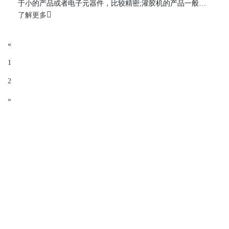
于小的产品或者电子元器件，比较精密;灌胶机的产品一般比
较大。
了解更多
«
1
2
»
×
工业自动化产线有什么哪些特点？
浏览量：2024-05-17 浏览量：339