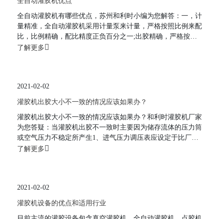
全自动灌胶机优点
全自动灌胶机有哪些优点，苏州和利时小编为您解答：一，计
量精准，全自动灌胶机采用计量泵来计量，严格按照比例来配
比，比例精确，配比精度正负百分之一;出胶精确，严格按照
规定的量出胶。可以通过精密电子秤来验证。二，出胶稳定，
了解更多
不受周边环境的影响。三，混合均匀。自动灌胶机采用动态混
合，无刷电机带动搅拌芯一分钟可转800至1200次，对胶水实
现均匀混合，保证胶水搅拌充份，杜绝半干非干，局部不干的
2021-02-02
情况发生。四，胶
灌胶机出胶大小不一致的情况应该如果办？
灌胶机出胶大小不一致的情况应该如果办？和利时灌胶机厂家
为您答疑：当灌胶机出胶不一致时主要因为储存流体的压力筒
或空气压力不稳定所产生1、进气压力调压表应设定于比厂内
低压力低10至15psi. 压力筒使用的压力应介于调压表中间以上
了解更多
的压力, 应避免使用压力介于压力表之中低压力部分.2、胶阀
控制压力应至少60psi以上以确保出胶稳定.3、应检查出胶时
间.若小于15/1000秒会造成出胶不稳定. 出胶时间愈
2021-02-02
灌胶机设备的优点和适用行业
目前主流的灌胶设备包含真空灌胶机，全自动灌胶机，点胶机