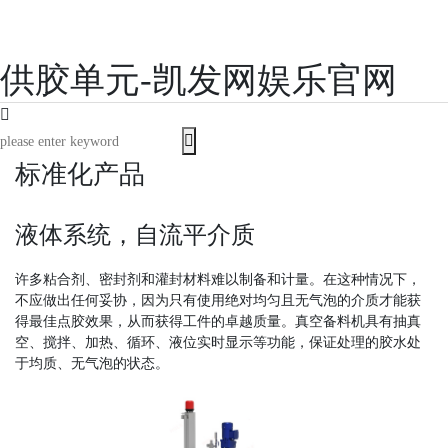
供胶单元-凯发网娱乐官网
标准化产品
液体系统，自流平介质
许多粘合剂、密封剂和灌封材料难以制备和计量。在这种情况下，
不应做出任何妥协，因为只有使用绝对均匀且无气泡的介质才能获
得最佳点胶效果，从而获得工件的卓越质量。真空备料机具有抽真
空、搅拌、加热、循环、液位实时显示等功能，保证处理的胶水处
于均质、无气泡的状态。