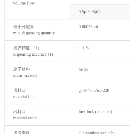
volume flow
0.5μl/s~6μl/s
最小分配量
0.00025 ml
min. dispensing quantity
点胶精度 （1）
± 1 %
dispensing accuracy (1)
定子材料
hi-tec
stator material
进料口
g 1/8“ din/iso 228
material inlet
出料口
luer-lock (patented)
material outlet
接液部件
al / stainless steel / hi-