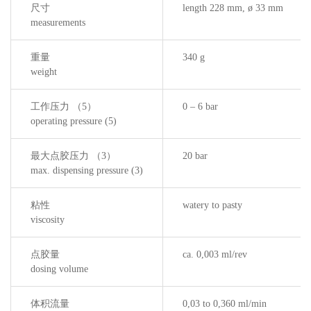
尺寸
length 228 mm, ø 33 mm
measurements
重量
340 g
weight
工作压力 （5）
0 – 6 bar
operating pressure (5)
最大点胶压力 （3）
20 bar
max. dispensing pressure (3)
粘性
watery to pasty
viscosity
点胶量
ca. 0,003 ml/rev
dosing volume
体积流量
0,03 to 0,360 ml/min