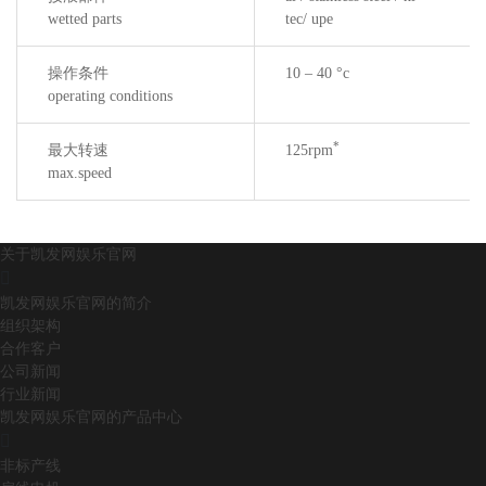
wetted parts
tec/ upe
操作条件
10 – 40 °c
operating conditions
*
最大转速
125rpm
max.speed
关于凯发网娱乐官网
凯发网娱乐官网的简介
组织架构
合作客户
公司新闻
行业新闻
凯发网娱乐官网的产品中心
非标产线