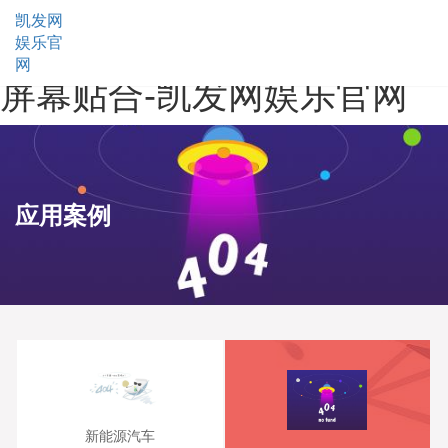
凯发网
娱乐官
网
屏幕贴合-凯发网娱乐官网
应用案例
新能源汽车