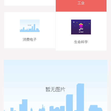
工业
消费电子
生命科学