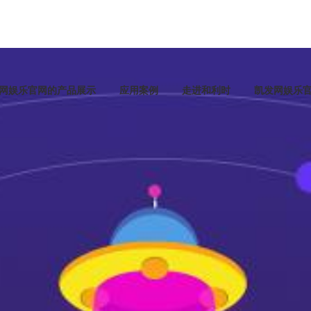
网娱乐官网的产品展示
应用案例
走进和利时
凯发网娱乐