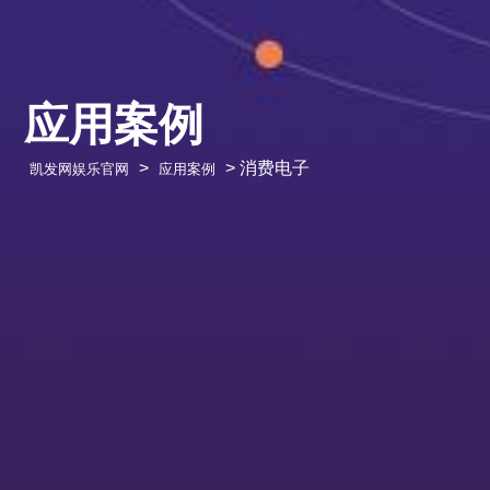
应用案例
>
> 消费电子
凯发网娱乐官网
应用案例