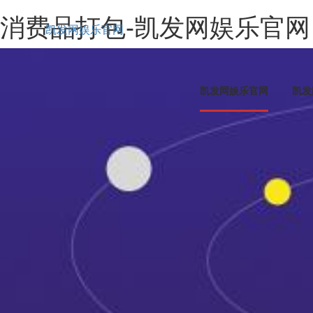
消费品打包-凯发网娱乐官网
凯发网娱乐官网
凯发网娱乐官网
凯发