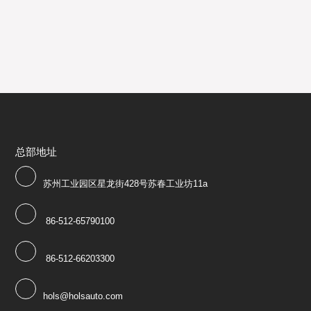
总部地址
苏州工业园区星龙街428号苏春工业坊11a
86-512-65790100
86-512-66203300
hols@holsauto.com