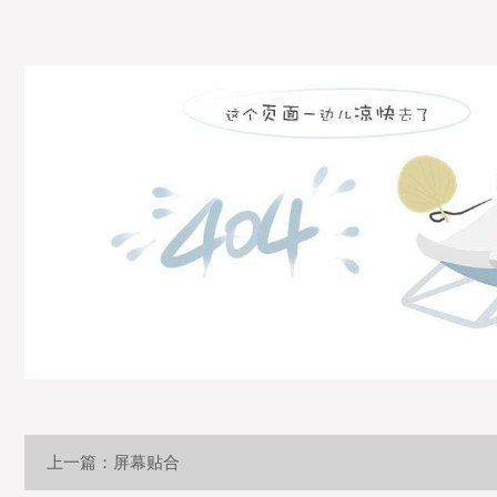
上一篇：
屏幕贴合