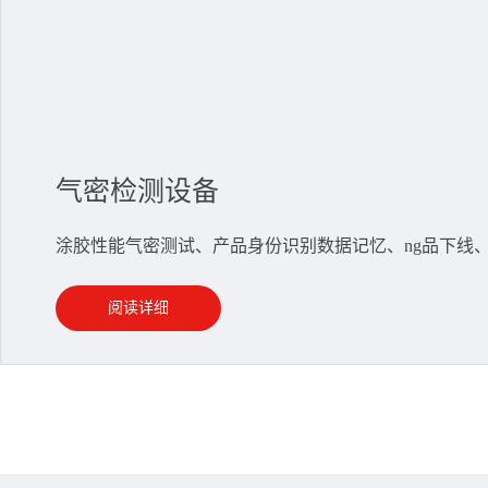
气密检测设备
涂胶性能气密测试、产品身份识别数据记忆、ng品下线、
阅读详细