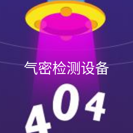
气密检测设备