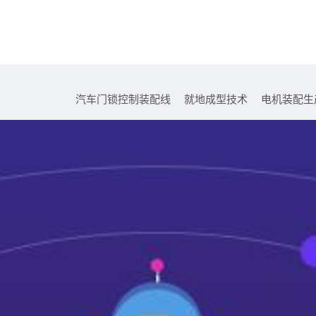
汽车门锁控制装配线
就地成型技术
电机装配生