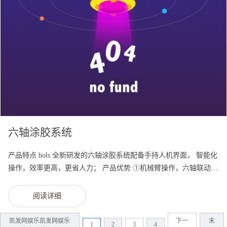
六轴涂胶系统
产品特点 hols 全新研发的六轴涂胶系统配备手持人机界面， 智能化
操作，效率更高，更省人力； 产品优势 ①机械臂操作，六轴联动，
更加灵活，三维作业半径更广； ②连续化、流水化...
阅读详细
凯发网娱乐凯发网娱乐
下一
末
1
2
3
4