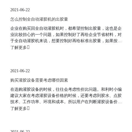
当有大量泄漏时可以用水固化后再刮除。接着就是如何将胶压
2021-06-22
进与活塞室相连的进给管中
怎么控制全自动灌胶机的出胶量
企业在购买回全自动灌胶机时，都希望控制出胶量，这也是企
业比较担心的一个问题，如果控制好了再给企业节省材料，对
于全自动灌胶机来说，想要控制好再给标准出胶量，如果按照
正规的方式操作，就能给企业带来一些控制，同时也能给企业
了解更多
带来更高的工作效率，下面和利时小编分享各种控制出胶量的
方法：第一，活塞压强本发明采用封闭式环形点胶机，依靠配
套的柱子和柱子，在柱体体积确定涂胶量后，在柱体内向下移
2021-06-22
动，推动涂胶液，可获得
购买灌胶设备需要考虑哪些因素
在选购灌胶设备的时候，往往会考虑性价比问题。和利时小编
建议大家在考虑灌胶设备价格的时候，还要考虑到胶水、点胶
技术、工作功率、环境和成本。所以用户在判断灌胶设备价格
是否合理的时候，只要机器的价格与功能匹配就是合理的。目
了解更多
前市场上的灌浆设备品牌和种类繁多，可以满足不同产品的灌
浆需求。但是，在购买时必须考虑以下四个因素。1、点胶:一
般灌胶设备采用单组分点胶设备，ab点胶采用双液点胶设备，
2021-06-22