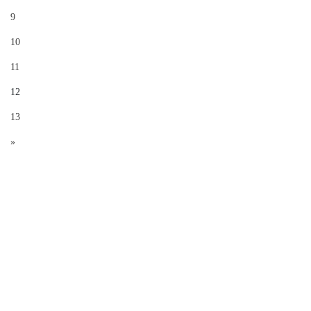
9
10
11
12
13
»
×
电子水泵的结构组成和工作原理
浏览量：2025-11-10 浏览量：474
汽车电子水泵是现代车辆热管理系统的核心部件，尤其在新能源汽
车中扮演着关键角色。