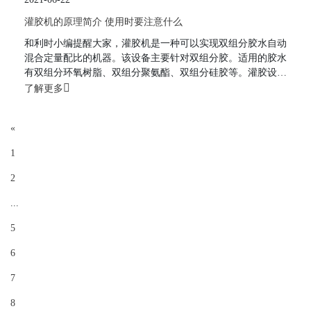
pu点胶设备采用p
灌胶机的原理简介 使用时要注意什么
和利时小编提醒大家，灌胶机是一种可以实现双组分胶水自动
混合定量配比的机器。该设备主要针对双组分胶。适用的胶水
有双组分环氧树脂、双组分聚氨酯、双组分硅胶等。灌胶设备
的推广应用减少了企业的人力投入，加快了企业的生产效率和
了解更多
产品质量。灌胶机原理描述:将ab胶和清洗液分别倒入相应的
桶中->通过触摸屏或教学盒编程，设置胶水比例、出胶时间、
«
灌胶路径、真空、加热、搅拌等。->保存程序，按下启动，三
轴机
1
2
...
5
6
7
8