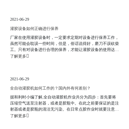
自动灌胶机会有很多分类，不同分配价格也不一样，甚至包括
不同品牌，不同配置价格都会有不同，比如：3、桌面式灌胶
机，体型小，简单好用，价格一般在大几千到两三万都有；
2021-06-29
4、视觉灌胶机，体型大，
灌胶设备如何正确进行保养
厂家在使用灌胶设备时，一定要求定期对设备进行保养工作，
虽然可能会耽误一些时间，但是，俗话说得好，磨刀不误砍柴
工。只有对设备进行合理的保养，才能让灌胶设备的使用达到
更好的点胶效果，同样也能更好的延长设备的使用寿命。1、
了解更多
日常保养维护涉及到的内容特别的多，比如说一台机器不可能
长期使用一种胶水，一个工厂里面你不可能长期只生产一种产
品，有的时候需要对机器里面的胶水进行更换，那么在更换之
2021-06-29
前就应该把机器以及管道
全自动灌胶机如何工作的？国内外有何差别？
据和利时小编了解,全自动灌胶机作业共分为四步：首先要将
压缩空气送至注射器，或者是胶瓶中。在此之前要保证的是注
射器或者是胶瓶的清洁无污染。在日常点胶作业时就要注意不
要将不同的胶水混合装于壹个容器里。如果有混合点胶要求
了解更多
时，应在混合过后及时清理胶筒。使用完胶水，将胶水放置于
通风干燥，且不易触碰到的地方。拧紧胶盖，防止胶体泄露。