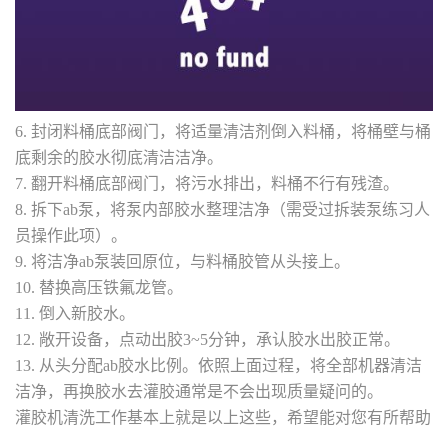
6. 封闭料桶底部阀门，将适量清洁剂倒入料桶，将桶壁与桶
底剩余的胶水彻底清洁洁净。
7. 翻开料桶底部阀门，将污水排出，料桶不行有残渣。
8. 拆下ab泵，将泵内部胶水整理洁净（需受过拆装泵练习人
员操作此项）。
9. 将洁净ab泵装回原位，与料桶胶管从头接上。
10. 替换高压铁氟龙管。
11. 倒入新胶水。
12. 敞开设备，点动出胶3~5分钟，承认胶水出胶正常。
13. 从头分配ab胶水比例。依照上面过程，将全部机器清洁
洁净，再换胶水去灌胶通常是不会出现质量疑问的。
灌胶机清洗工作基本上就是以上这些，希望能对您有所帮助