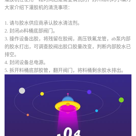
大家介绍下灌胶机的清洗事项：
1. 请与胶水供应商承认胶水清洁剂。
2. 封闭ab料桶底部阀门。
3. 操作设备出胶，将残留在胶阀，高压铁氟龙管，ab泵内部
的胶水打出，可调查胶阀出胶口胶量改变，判断内部胶水已
排空。
4. 封闭设备总电源。
5. 拆开料桶底部胶管，翻开阀门，将料桶剩余胶水排出。