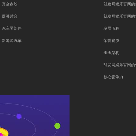
真空点胶
凯发网娱乐官网的
屏幕贴合
凯发网娱乐官网的
汽车零部件
发展历程
新能源汽车
荣誉资质
组织架构
凯发网娱乐官网的
核心竞争力