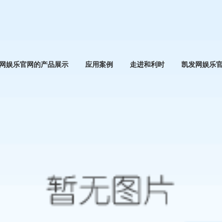
网娱乐官网的产品展示
应用案例
走进和利时
凯发网娱乐