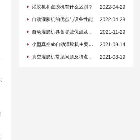
灌胶机和点胶机有什么区别？
2022-04-29
自动灌胶机的优点与设备性能
2022-04-29
自动灌胶机具备哪些优点及性
2021-11-29
能特点
小型真空ab自动灌胶机主要部
2021-09-14
件说明
真空灌胶机常见问题及特点盘
2021-08-19
易
点
未
胶
螺