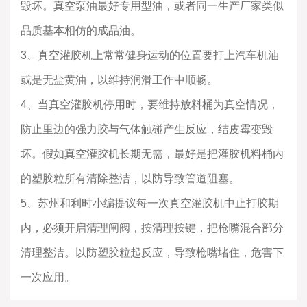
毁坏。真空泵油最好专用型油，或者同一生产厂家类似
品质基本相仿的成品油。
3、真空灌胶机上常常健身运动的位置要打上汽车机油
或是无盐黄油，以维持润滑工作中顺畅。
4、当真空灌胶机停用时，要维持放料桶为真空情况，
防止里边的强力胶与气体触碰产生反应，结皮霉变毁
坏。假如真空灌胶机长期无需，最好是把灌胶机料桶内
的塑胶粒所有清除整洁，以防导致管道阻塞。
5、苏州和利时小编提议每一次真空灌胶机中止打胶期
内，必须开启清理闸阀，按清理按键，把枪嘴混合部分
清理整洁。以防塑胶粒起反应，导致枪嘴堵住，危害下
一次应用。