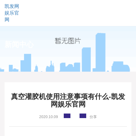
凯发网
娱乐官
网
新闻中心
真空灌胶机使用注意事项有什么-凯发
网娱乐官网
2020.10.09
分享