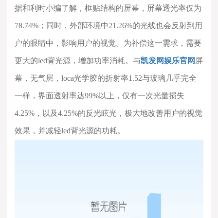
据和利时小编了解，框贴结构的屏幕，屏幕透光率仅为
78.74%
；同时，外部环境中
21.26%
的光线也会反射到用
户的眼睛中，影响用户的视觉。为补偿这一需求，需要
更大的
led
背光源，增加功率消耗。与
凯发网娱乐官网
屏
幕，无气层，
loca
光学胶的折射率
1.52
与玻璃几乎完全
一样，界面透射率达
99%
以上，仅有一次光量损失
4.25%
，以及
4.25%
的反光眩光，极大地改善用户的视觉
效果，并减轻
led
背光源的功耗。