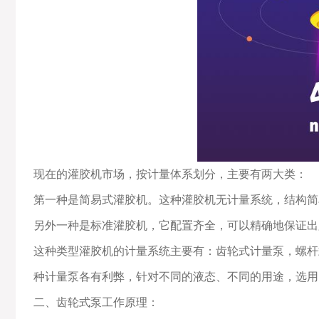
现在的灌胶机市场，按计量体系划分，主要有两大类：
第一种是简易式灌胶机。这种灌胶机无计量系统，结构简
另外一种是标准灌胶机，它配置齐全，可以精确地保证出
这种类型灌胶机的计量系统主要有：齿轮式计量泵，螺杆
种计量泵各有利弊，针对不同的液态、不同的用途，选用
二、齿轮式泵工作原理：