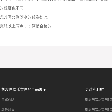
的程度也不同。
尤其高比例胶水的优选如此。
克服以上两点，才算是合格的。
凯发网娱乐官网的产品展示
走进和利时
真空点胶
凯发网娱乐官网的
屏幕贴合
凯发网娱乐官网的