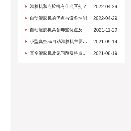
灌胶机和点胶机有什么区别？
2022-04-29
自动灌胶机的优点与设备性能
2022-04-29
自动灌胶机具备哪些优点及性
2021-11-29
能特点
小型真空ab自动灌胶机主要部
2021-09-14
件说明
真空灌胶机常见问题及特点盘
2021-08-19
点