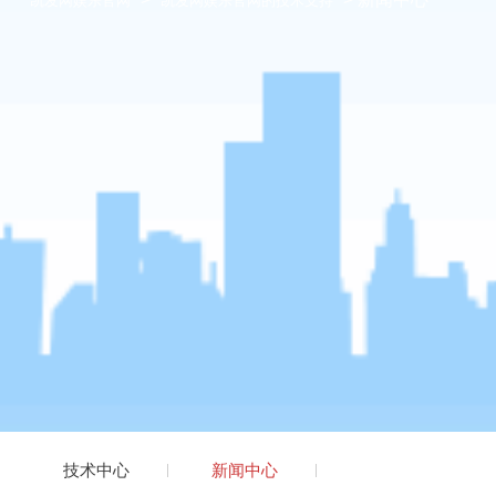
凯发网娱乐官网
凯发网娱乐官网的技术支持
技术中心
新闻中心