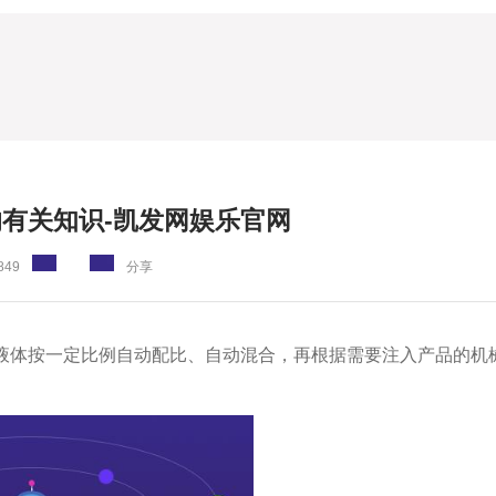
有关知识-凯发网娱乐官网
849
分享
液体按一定比例自动配比、自动混合，再根据需要注入产品的机