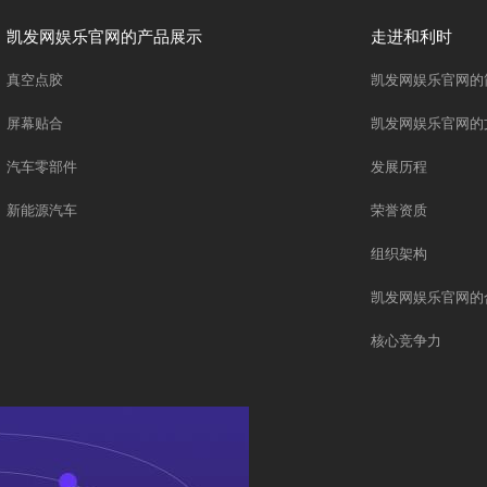
凯发网娱乐官网的产品展示
走进和利时
真空点胶
凯发网娱乐官网的
屏幕贴合
凯发网娱乐官网的
汽车零部件
发展历程
新能源汽车
荣誉资质
组织架构
凯发网娱乐官网的
核心竞争力