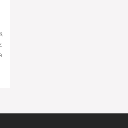
成
之
的