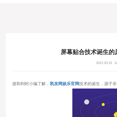
屏幕贴合技术诞生的
2021.03.31
1
据和利时小编了解，
凯发网娱乐官网
技术的诞生，源于非