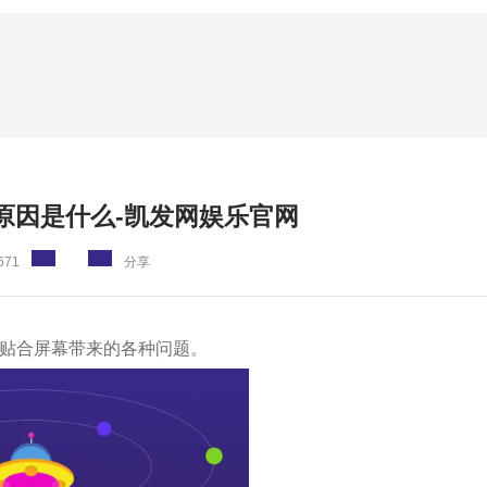
原因是什么-凯发网娱乐官网
671
分享
贴合屏幕带来的各种问题。