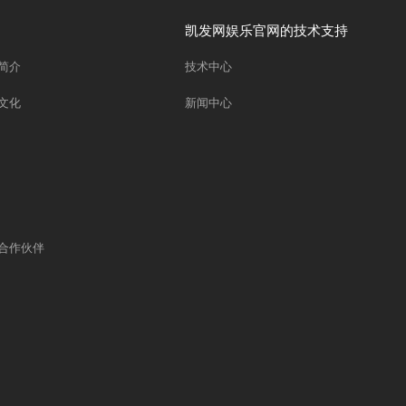
凯发网娱乐官网的技术支持
简介
技术中心
文化
新闻中心
合作伙伴