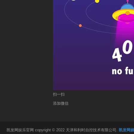
扫一扫
添加微信
凯发网娱乐官网 copyright © 2022 天津和利时自控技术有限公司.
凯发网