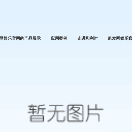
网娱乐官网的产品展示
应用案例
走进和利时
凯发网娱乐