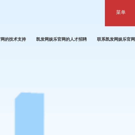
菜单
官网的技术支持
凯发网娱乐官网的人才招聘
联系凯发网娱乐官网