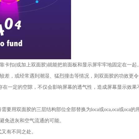
靠卡扣
(
或加上双面胶
)
就能把前面板和显示屏牢牢地固定在一起
较差，或经常遇到潮湿、猛烈撞击等情况，则双面胶的功效更令
存在一定的空隙，不仅会影响屏幕的透气性，造成屏幕显示效果
将需要用双面胶的三层结构部位全部替换为
loca
或
oca,oca
或
oca
的
避免进灰和空气流通的可能。
式又有不同之处。