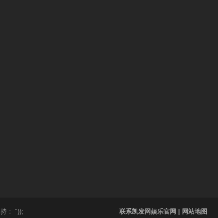
： "));
联系凯发网娱乐官网
|
网站地图