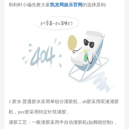
和利时小编先教大家
凯发网娱乐官网
的选择原则
:
1.
胶水
:
普通胶水采用单组分灌胶机，
ab
胶采用双液灌胶
机，
puv
胶采用特定针筒灌胶。
灌胶工艺：一般灌胶采用半自动灌胶机
(
如脚踏控制
)
，