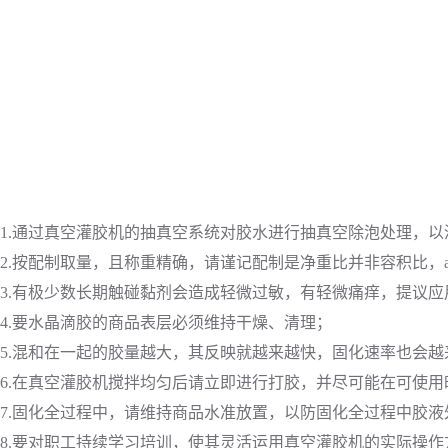
1.通过真空灌胶机的抽真空系统对胶水进行抽真空除泡处理，
2.按配制取量，且称重精确，请谨记配制是净重比并非容积比，
3.有极少数长期触碰黏剂会造成轻微过敏，有轻微痛痒，提议
4.要水晶滴胶的商品表层必须维持干燥、清理；
5.混和在一起的胶量越大，其反映就越来越快，固化速率也会
6.在真空灌胶机搅拌均匀后请立即进行打胶，并尽可能在可使
7.固化全过程中，请维持商品水准放置，以防固化全过程中胶液
8.要对职工持续学习培训，使其灵活运用真空灌胶机的实际操作