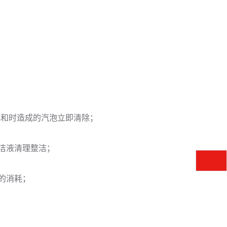
以混和时造成的汽泡立即清除；
清洁液清理整洁；
水的消耗；