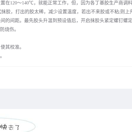
溫度设置在120～140℃，就能正常工作，但，因为各丁基胶生产
试抹胶，打出的胶太稀，减少设置溫度，若出不来胶或不粘;则上
胶头间的间距。最先胶头升温到预设值后，开启抹胶头紧定螺钉螺
防烧伤。
，使其校准。
。