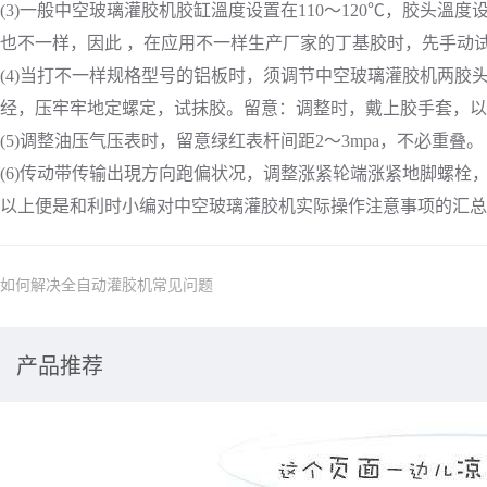
(3)一般中空玻璃灌胶机胶缸溫度设置在110～120℃，胶头
也不一样，因此 ，在应用不一样生产厂家的丁基胶时，先手动
(4)当打不一样规格型号的铝板时，须调节中空玻璃灌胶机两
经，压牢牢地定螺定，试抹胶。留意：调整时，戴上胶手套，以
(5)调整油压气压表时，留意绿红表杆间距2～3mpa，不必重叠。
(6)传动带传输出現方向跑偏状况，调整涨紧轮端涨紧地脚螺栓
以上便是和利时小编对中空玻璃灌胶机实际操作注意事项的汇总
如何解决全自动灌胶机常见问题
产品推荐