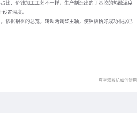
商调料占比、价钱加工工艺不一样，生产制造出的丁基胶的热融溫度
升设置溫度。
定，依据铝框的总宽，转动两调整主轴，使铝板恰好成功根据已
真空灌胶机如何使用