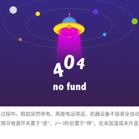
用全过程中。假如突然停电，再拨电话得话，机器设备不容易全自
情况电源开关置于“退”，2～3秒后置于“停”。在未加温或未升