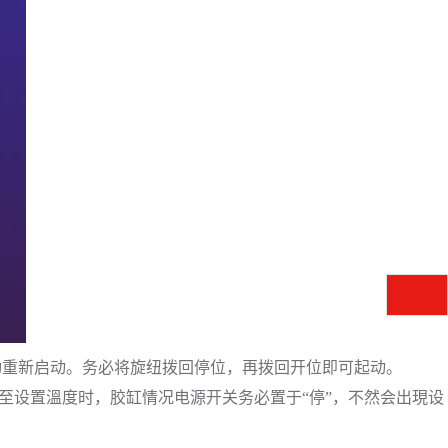
动重新启动。务必将旋纽拨回停位，再拨回开位即可起动。
温至设置溫度时，胶缸情况电源开关务必置于“停”，不然会出現设