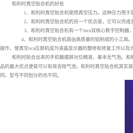
和利时
真空贴合机的好处
1、
和利时
真空贴合机使用真空压力。这种压力用于层
2、
和利时
真空贴合机的另一个优点是，它可以完成
3、
和利时
真空贴合机有一个mcu双核心数字控制
4、
和利时
真空贴合机是由高质量的铝制成的小工具。
操作，使真空oca压屏机成为液晶显示器的整修和修复工作以及
和利时
贴合出来的手机触摸屏对位精准，基本无气泡。
和
品的最大优点便是可以有效去除气泡。
和利时
真空贴合机其实是
同，型号不同划分的也不同。