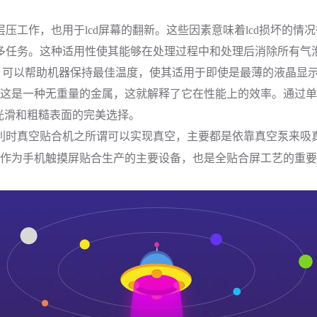
压工作，也用于lcd屏幕的翻新。这些因素意味着lcd损坏的情
多任务。这种适用性使其能够在处理过程中和处理后消除所有气
器，可以帮助机器保持最佳温度，使其适用于即使是最薄的液晶显
这是一种无重量的金属，这就解释了它在性能上的效率。通过单
光滑和粗糙表面的完美选择。
利时
真空贴合机之所谓可以实现真空，主要都是依靠真空泵来吸
作为手机触摸屏贴合生产的主要设备，也是全贴合屏工艺的重要