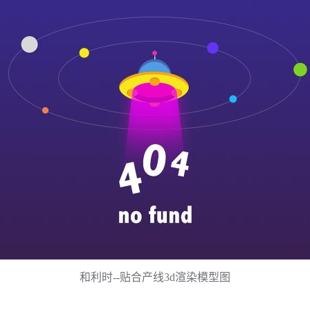
和利时--贴合产线3d渲染模型图