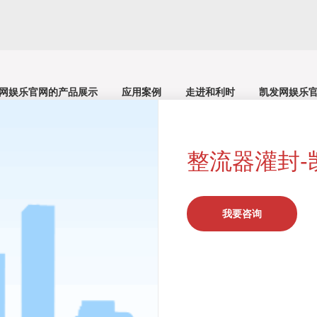
网娱乐官网的产品展示
应用案例
走进和利时
凯发网娱乐
整流器灌封-
我要咨询