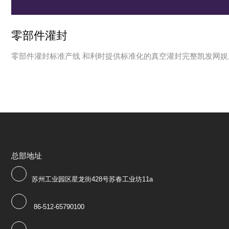
零部件灌封
零部件灌封标准产线 和利时提供标准化的真空灌封完整
总部地址
苏州工业园区星龙街428号苏春工业坊11a
86-512-65790100