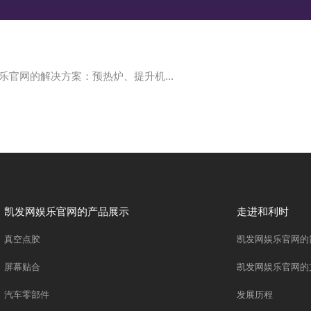
凯发网娱乐官网的解决方案：预热炉、提升机...
凯发网娱乐官网的产品展示
走进和利时
真空点胶
凯发网娱乐官网的
屏幕贴合
凯发网娱乐官网的
汽车零部件
发展历程